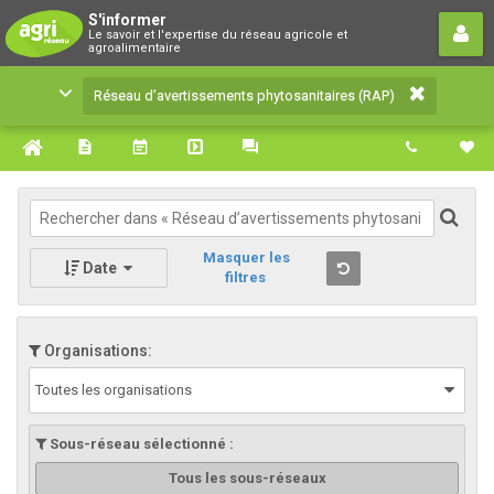
Réseau d’avertissements
S'informer
Le savoir et l'expertise du réseau agricole et
phytosanitaires (RAP)
agroalimentaire
Le savoir et l'expertise du réseau agricole et
Réseau d’avertissements phytosanitaires (RAP)
agroalimentaire
Masquer les
Date
filtres
Organisations:
Toutes les organisations
Sous-réseau sélectionné :
Tous les sous-réseaux