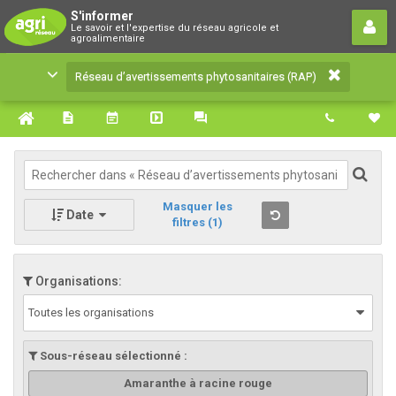
Réseau d’avertissements
S'informer
Le savoir et l'expertise du réseau agricole et
phytosanitaires (RAP)
agroalimentaire
Le savoir et l'expertise du réseau agricole et
Réseau d’avertissements phytosanitaires (RAP)
agroalimentaire
Masquer les
Date
filtres
(1)
Organisations:
Toutes les organisations
Sous-réseau sélectionné :
Amaranthe à racine rouge