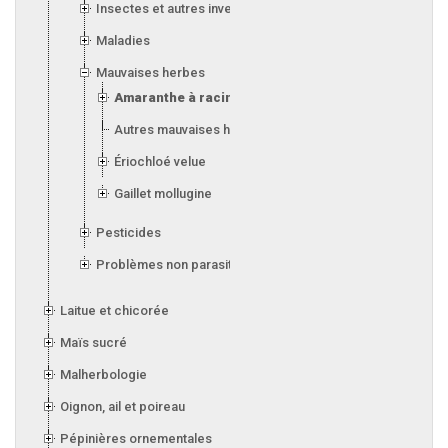
Insectes et autres invertébrés
Maladies
Mauvaises herbes
Amaranthe à racine rouge
Autres mauvaises herbes
Ériochloé velue
Gaillet mollugine
Pesticides
Problèmes non parasitaires
Laitue et chicorée
Maïs sucré
Malherbologie
Oignon, ail et poireau
Pépinières ornementales