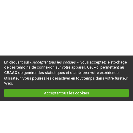
En cliquant sur
« Accepter tous les cookies »
, vous acceptez le stockage
de ces témoins de connexion sur votre appareil. Ceux-ci permettent au
CRAAQ
de générer des statistiques et d'améliorer votre expérience
utilisateur. Vous pourrez les désactiver en tout temps dans votre fureteur
Web.
Accepter tous les cookies
Ceci est la version du site en
développement
. Pour la version en
production
, visitez ce
lien
.