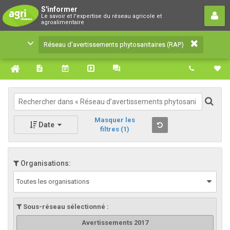
Réseau d’avertissements
S'informer
Le savoir et l'expertise du réseau agricole et
phytosanitaires (RAP)
agroalimentaire
Le savoir et l'expertise du réseau agricole et
Réseau d’avertissements phytosanitaires (RAP)
agroalimentaire
Masquer les
Date
filtres
(1)
Organisations:
Toutes les organisations
Sous-réseau sélectionné :
Avertissements 2017