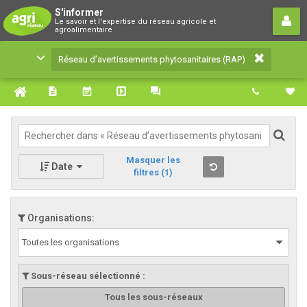
Réseau d’avertissements
S'informer
Le savoir et l'expertise du réseau agricole et
phytosanitaires (RAP)
agroalimentaire
Le savoir et l'expertise du réseau agricole et
Réseau d’avertissements phytosanitaires (RAP)
agroalimentaire
Masquer les
Date
filtres
(1)
Organisations:
Toutes les organisations
Sous-réseau sélectionné :
Tous les sous-réseaux