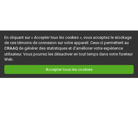
En cliquant sur
« Accepter tous les cookies »
, vous acceptez le stockage
de ces témoins de connexion sur votre appareil. Ceux-ci permettent au
CRAAQ
de générer des statistiques et d'améliorer votre expérience
utilisateur. Vous pourrez les désactiver en tout temps dans votre fureteur
Web.
Accepter tous les cookies
Ceci est la version du site en
développement
. Pour la version en
production
, visitez ce
lien
.