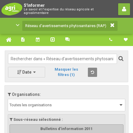
Réseau d’avertissements
S'informer
Le savoir et l'expertise du réseau agricole et
phytosanitaires (RAP)
agroalimentaire
Le savoir et l'expertise du réseau agricole et
Réseau d’avertissements phytosanitaires (RAP)
agroalimentaire
Masquer les
Date
filtres
(1)
Organisations:
Toutes les organisations
Sous-réseau sélectionné :
Bulletins d'information 2011