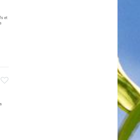
fs et
s
es