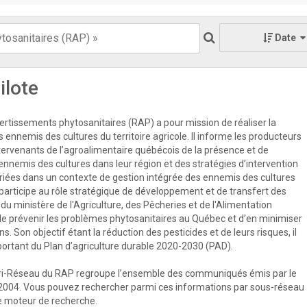
Date
ilote
rtissements phytosanitaires (RAP) a pour mission de réaliser la
s ennemis des cultures du territoire agricole. Il informe les producteurs
ntervenants de l’agroalimentaire québécois de la présence et de
 ennemis des cultures dans leur région et des stratégies d’intervention
priées dans un contexte de gestion intégrée des ennemis des cultures
participe au rôle stratégique de développement et de transfert des
u ministère de l'Agriculture, des Pêcheries et de l'Alimentation
e prévenir les problèmes phytosanitaires au Québec et d’en minimiser
s. Son objectif étant la réduction des pesticides et de leurs risques, il
mportant du Plan d’agriculture durable 2020-2030 (PAD).
ri-Réseau du RAP regroupe l’ensemble des communiqués émis par le
2004. Vous pouvez rechercher parmi ces informations par sous-réseau
 le moteur de recherche.