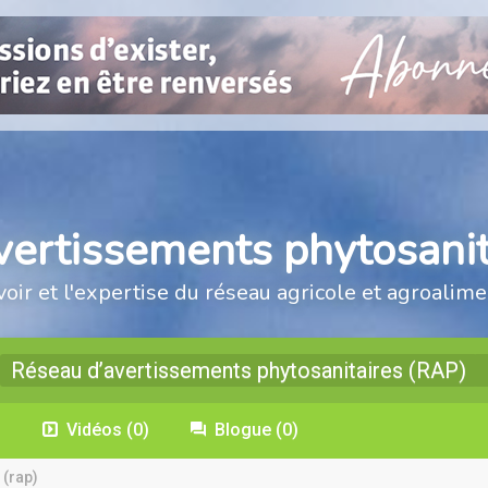
vertissements phytosanit
voir et l'expertise du réseau agricole et agroalime
Réseau d’avertissements phytosanitaires (RAP)
)
Vidéos
(0)
Blogue
(0)
 (rap)