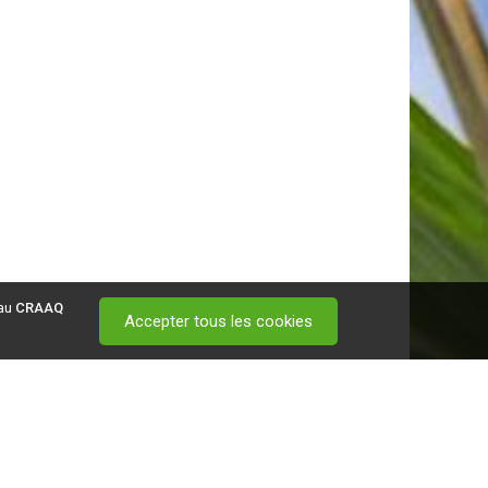
 au
CRAAQ
Accepter tous les cookies
 visitez ce
lien
.