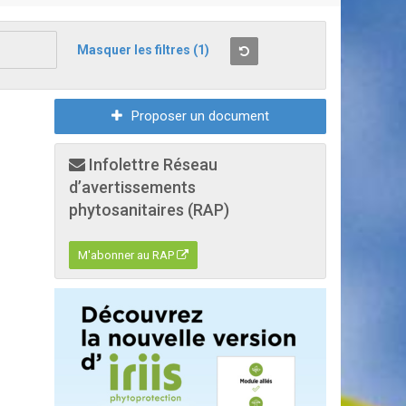
Masquer les filtres
(1)
Proposer un document
Infolettre Réseau
d’avertissements
phytosanitaires (RAP)
M'abonner au RAP