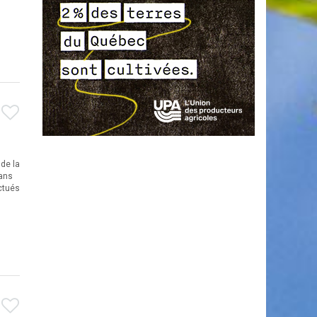
 de la
dans
ectués