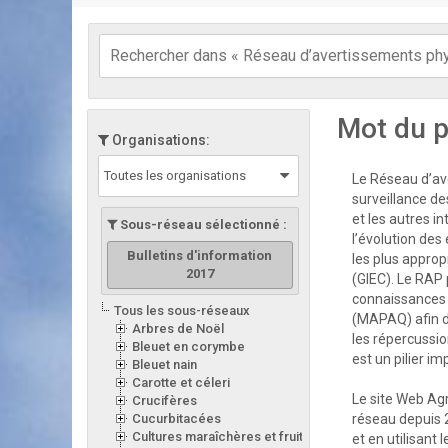
Mot du p
Organisations:
Toutes les organisations
Le Réseau d’ave
surveillance de
et les autres i
Sous-réseau sélectionné :
l’évolution des
Bulletins d'information
les plus appro
2017
(GIEC). Le RAP 
connaissances d
Tous les sous-réseaux
(MAPAQ) afin d
Arbres de Noël
les répercussion
Bleuet en corymbe
est un pilier i
Bleuet nain
Carotte et céleri
Le site Web Ag
Crucifères
Cucurbitacées
réseau depuis 
Cultures maraîchères et fruitières en serre
et en utilisant