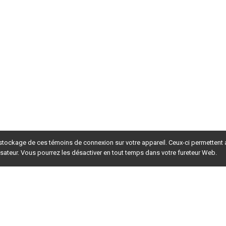
 stockage de ces témoins de connexion sur votre appareil. Ceux-ci permettent
lisateur. Vous pourrez les désactiver en tout temps dans votre fureteur Web.
rsion du site en
développement
. Pour la version en
production
,