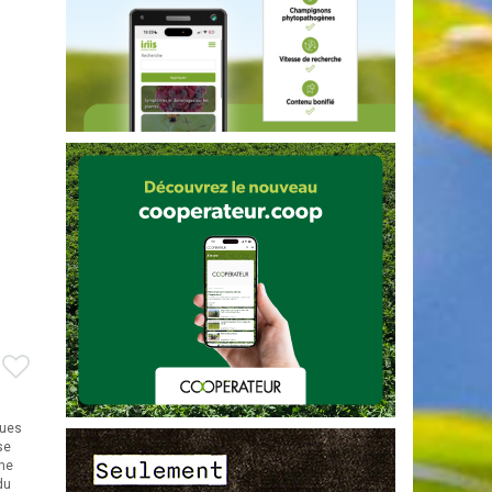
ques
se
che
du