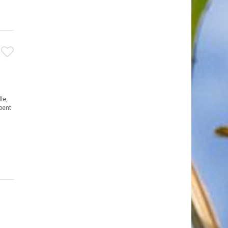
le,
pent