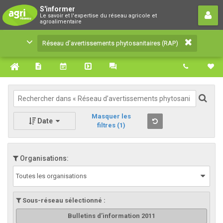
Réseau d’avertissements
S'informer
Le savoir et l'expertise du réseau agricole et
phytosanitaires (RAP)
agroalimentaire
Le savoir et l'expertise du réseau agricole et
Réseau d’avertissements phytosanitaires (RAP)
agroalimentaire
Masquer les
Date
filtres
(1)
Organisations:
Toutes les organisations
Sous-réseau sélectionné :
Bulletins d’information 2011