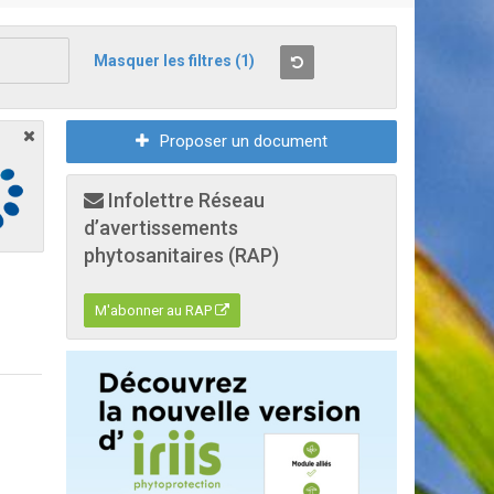
Masquer les filtres
(1)
Proposer un document
Infolettre Réseau
d’avertissements
phytosanitaires (RAP)
M'abonner au RAP