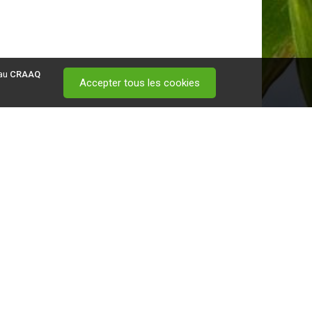
 au
CRAAQ
Accepter tous les cookies
 visitez ce
lien
.