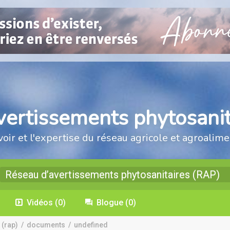
vertissements phytosanit
voir et l'expertise du réseau agricole et agroalime
Réseau d’avertissements phytosanitaires (RAP)
Vidéos
(0)
Blogue
(0)
 (rap)
/
documents
/
undefined