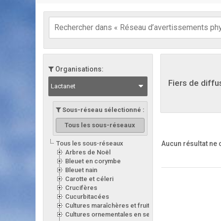
Organisations:
Fiers de diffu
Lactanet
Sous-réseau sélectionné :
Tous les sous-réseaux
Aucun résultat ne
Tous les sous-réseaux
Arbres de Noël
Bleuet en corymbe
Bleuet nain
Carotte et céleri
Crucifères
Cucurbitacées
Cultures maraîchères et fruitières en serre
Cultures ornementales en serre