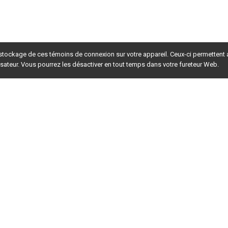
 stockage de ces témoins de connexion sur votre appareil. Ceux-ci permettent
lisateur. Vous pourrez les désactiver en tout temps dans votre fureteur Web.
rsion du site en
développement
. Pour la version en
production
,