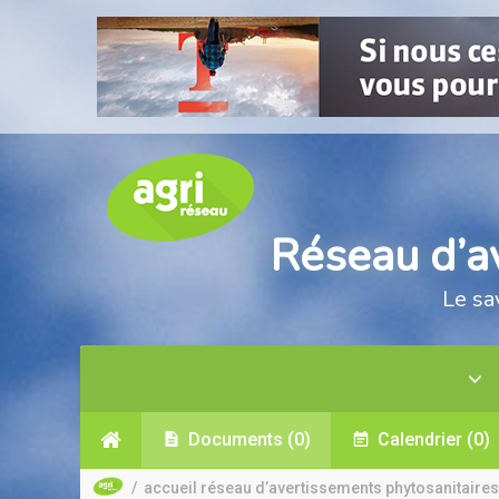
Réseau d’a
Le sa
Documents
(0)
Calendrier
(0)
/
accueil réseau d’avertissements phytosanitaires