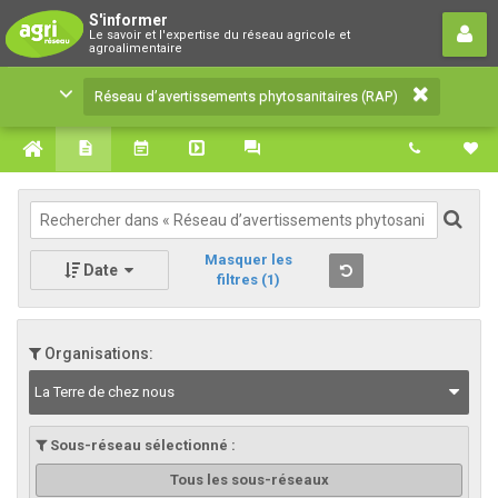
Réseau d’avertissements
S'informer
Le savoir et l'expertise du réseau agricole et
phytosanitaires (RAP)
agroalimentaire
Le savoir et l'expertise du réseau agricole et
Réseau d’avertissements phytosanitaires (RAP)
agroalimentaire
Masquer les
Date
filtres
(1)
Organisations:
La Terre de chez nous
Sous-réseau sélectionné :
Tous les sous-réseaux