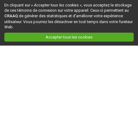
En cliquant sur
« Accepter tous les cookies »
, vous acceptez le stockage
de ces témoins de connexion sur votre appareil. Ceux-ci permettent au
CRAAQ
de générer des statistiques et d'améliorer votre expérience
utilisateur. Vous pourrez les désactiver en tout temps dans votre fureteur
Web.
Accepter tous les cookies
Ceci est la version du site en
développement
. Pour la version en
production
, visitez ce
lien
.
AGRI-RÉSEAU