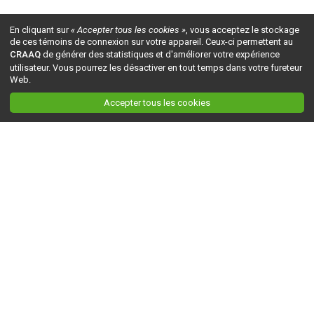
En cliquant sur
« Accepter tous les cookies »
, vous acceptez le stockage
de ces témoins de connexion sur votre appareil. Ceux-ci permettent au
CRAAQ
de générer des statistiques et d'améliorer votre expérience
utilisateur. Vous pourrez les désactiver en tout temps dans votre fureteur
Web.
Accepter tous les cookies
Ceci est la version du site en
développement
. Pour la version en
production
, visitez ce
lien
.