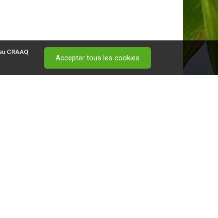
 au
CRAAQ
Accepter tous les cookies
 visitez ce
lien
.