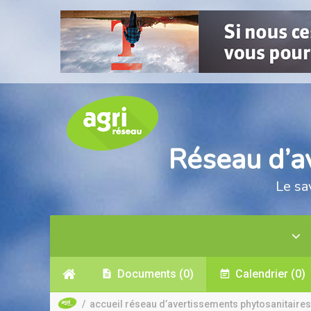
Réseau d’a
Le sa
Documents
(0)
Calendrier
(0)
/
accueil réseau d’avertissements phytosanitaires