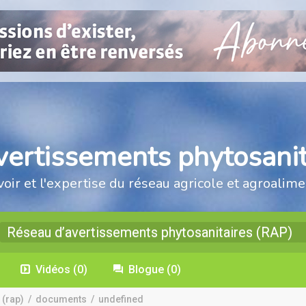
vertissements phytosanit
voir et l'expertise du réseau agricole et agroalime
Réseau d’avertissements phytosanitaires (RAP)
Vidéos
(0)
Blogue
(0)
 (rap)
/
documents
/
undefined