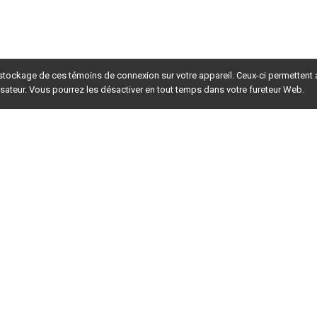
 stockage de ces témoins de connexion sur votre appareil. Ceux-ci permettent
lisateur. Vous pourrez les désactiver en tout temps dans votre fureteur Web.
rsion du site en
développement
. Pour la version en
production
,