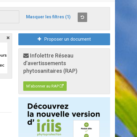
Masquer les filtres
(1)
Proposer un document
Infolettre Réseau
d’avertissements
phytosanitaires (RAP)
M'abonner au RAP