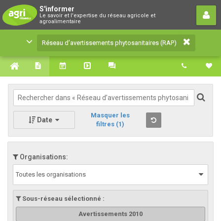
Réseau d’avertissements
S'informer
Le savoir et l'expertise du réseau agricole et
phytosanitaires (RAP)
agroalimentaire
Le savoir et l'expertise du réseau agricole et
Réseau d’avertissements phytosanitaires (RAP)
agroalimentaire
Masquer les
Date
filtres
(1)
Organisations:
Toutes les organisations
Sous-réseau sélectionné :
Avertissements 2010