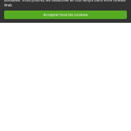
utilisateur. Vous pourrez les désactiver en tout temps dans votre fureteur
Web.
Accepter tous les cookies
Ceci est la version du site en
développement
. Pour la version en
production
, visitez ce
lien
.
AGRI-RÉSEAU
À propos d'Agri-Réseau
S'INFORMER
Politique éditoriale