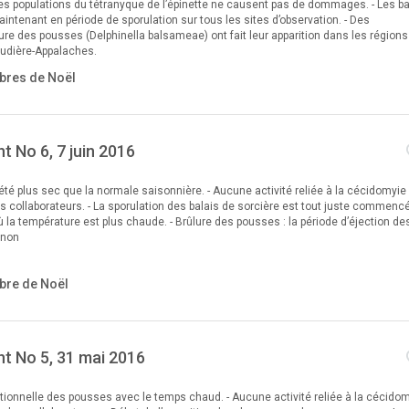
les populations du tétranyque de l’épinette ne causent pas de dommages. - Les ba
intenant en période de sporulation sur tous les sites d’observation. - Des
e des pousses (Delphinella balsameae) ont fait leur apparition dans les régions
haudière-Appalaches.
bres de Noël
t No 6, 7 juin 2016
été plus sec que la normale saisonnière. - Aucune activité reliée à la cécidomyie 
es collaborateurs. - La sporulation des balais de sorcière est tout juste commenc
 la température est plus chaude. - Brûlure des pousses : la période d’éjection de
gnon
bre de Noël
t No 5, 31 mai 2016
tionnelle des pousses avec le temps chaud. - Aucune activité reliée à la cécido