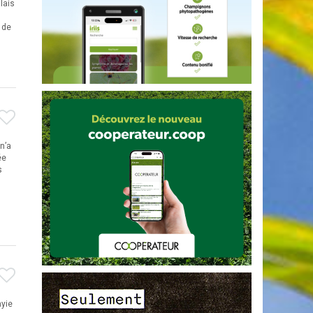
lais
 de
n’a
ée
s
myie