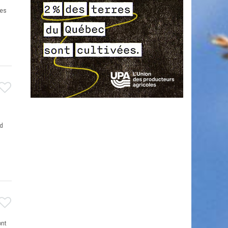
les
nd
ont