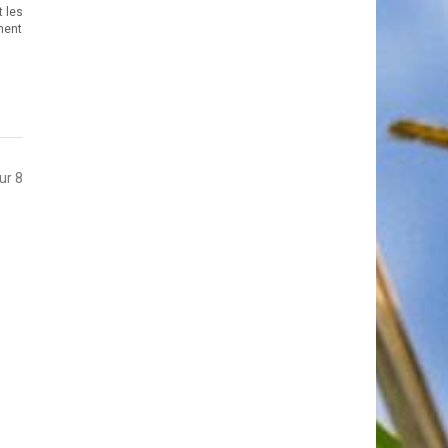
t les
ment
sur 8