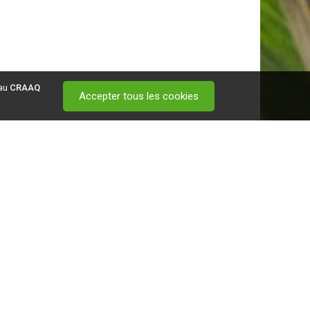
 au
CRAAQ
Accepter tous les cookies
 visitez ce
lien
.