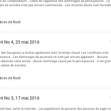
ar les collaborateurs. - Début de l’apparition des dommages de perce-pousse. - La
lais de sorcière n’est pas encore commencée. - Les récentes pluies sont favorab
bres de Noël
t No 4, 25 mai 2016
 des bourgeons a évolué rapidement avec le temps chaud. Les conditions sont
oissance. - Les dommages de pucerons ne sont pas encore apparents. - Aucune
 observée cette année. - Aucun dommage causé par le perce-pousse. - Il est gra
 balais de sorcière.
bres de Noël
t No 3, 17 mai 2016
cent bien, selon la normale. - Les populations du puceron des pousses du sapin s