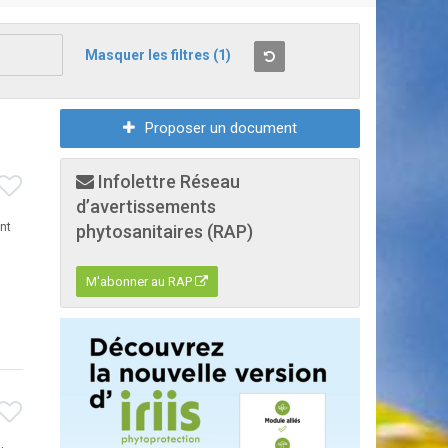
Masquer les filtres
(1)
Proposer un document
Infolettre Réseau
d’avertissements
nt
phytosanitaires (RAP)
M'abonner au RAP