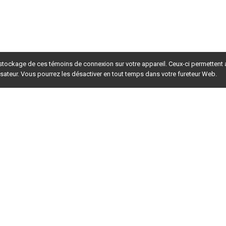
 stockage de ces témoins de connexion sur votre appareil. Ceux-ci permettent
lisateur. Vous pourrez les désactiver en tout temps dans votre fureteur Web.
rsion du site en
développement
. Pour la version en
production
,