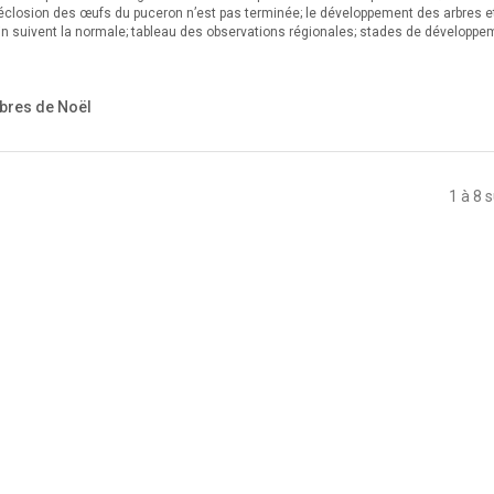
l’éclosion des œufs du puceron n’est pas terminée; le développement des arbres e
rain suivent la normale; tableau des observations régionales; stades de développe
bres de Noël
1 à 8 