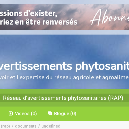
vertissements phytosanit
voir et l'expertise du réseau agricole et agroalime
Réseau d’avertissements phytosanitaires (RAP)
Vidéos
(0)
Blogue
(0)
 (rap)
/
documents
/
undefined