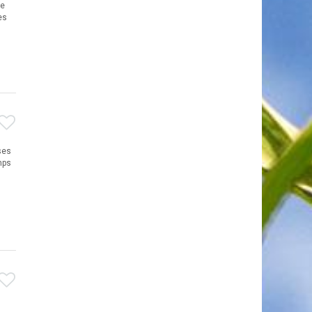
de
es
ses
mps