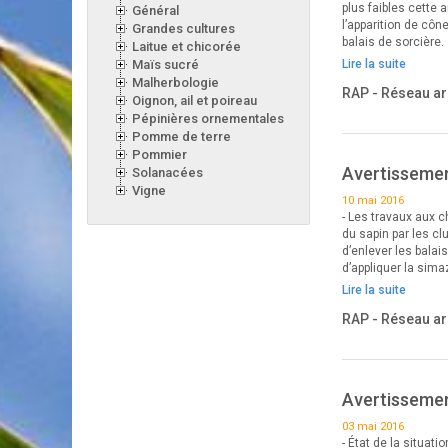
plus faibles cette 
Général
l’apparition de côn
Grandes cultures
balais de sorcière.
Laitue et chicorée
Maïs sucré
Lire la suite
Malherbologie
RAP - Réseau ar
Oignon, ail et poireau
Pépinières ornementales
Pomme de terre
Pommier
Avertissemen
Solanacées
Vigne
10 mai 2016
- Les travaux aux 
du sapin par les cl
d’enlever les balai
d’appliquer la sima
Lire la suite
RAP - Réseau ar
Avertissemen
03 mai 2016
- État de la situat