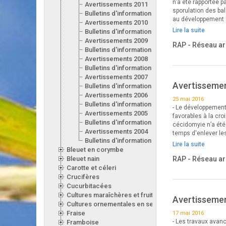
n’a été rapportée p
Avertissements 2011
sporulation des ba
Bulletins d'information 2011
au développement
Avertissements 2010
Lire la suite
Bulletins d'information 2010
Avertissements 2009
RAP - Réseau ar
Bulletins d'information 2009
Avertissements 2008
Bulletins d'information 2008
Avertissements 2007
Avertissemen
Bulletins d'information 2007
Avertissements 2006
25 mai 2016
Bulletins d'information 2006
- Le développement
Avertissements 2005
favorables à la cr
Bulletins d'information 2005
cécidomyie n’a été
Avertissements 2004
temps d'enlever les
Bulletins d'information 2004
Lire la suite
Bleuet en corymbe
Bleuet nain
RAP - Réseau ar
Carotte et céleri
Crucifères
Cucurbitacées
Cultures maraîchères et fruitières en serre
Avertissemen
Cultures ornementales en serre
Fraise
17 mai 2016
- Les travaux avan
Framboise