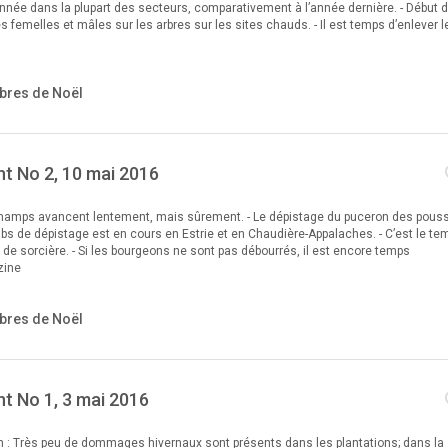
année dans la plupart des secteurs, comparativement à l’année dernière. - Début 
es femelles et mâles sur les arbres sur les sites chauds. - Il est temps d’enlever l
bres de Noël
t No 2, 10 mai 2016
champs avancent lentement, mais sûrement. - Le dépistage du puceron des pous
ubs de dépistage est en cours en Estrie et en Chaudière-Appalaches. - C’est le te
s de sorcière. - Si les bourgeons ne sont pas débourrés, il est encore temps
zine
bres de Noël
t No 1, 3 mai 2016
ion : Très peu de dommages hivernaux sont présents dans les plantations; dans la