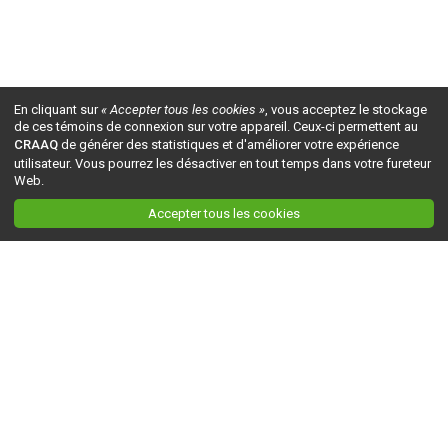
En cliquant sur
« Accepter tous les cookies »
, vous acceptez le stockage
de ces témoins de connexion sur votre appareil. Ceux-ci permettent au
CRAAQ
de générer des statistiques et d'améliorer votre expérience
utilisateur. Vous pourrez les désactiver en tout temps dans votre fureteur
Web.
Accepter tous les cookies
Ceci est la version du site en
développement
. Pour la version en
production
, visitez ce
lien
.