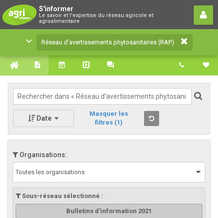
Réseau d’avertissements
S'informer
Le savoir et l'expertise du réseau agricole et
phytosanitaires (RAP)
agroalimentaire
Le savoir et l'expertise du réseau agricole et
Réseau d’avertissements phytosanitaires (RAP)
agroalimentaire
Masquer les
Date
filtres
(1)
Organisations:
Toutes les organisations
Sous-réseau sélectionné :
Bulletins d'information 2021