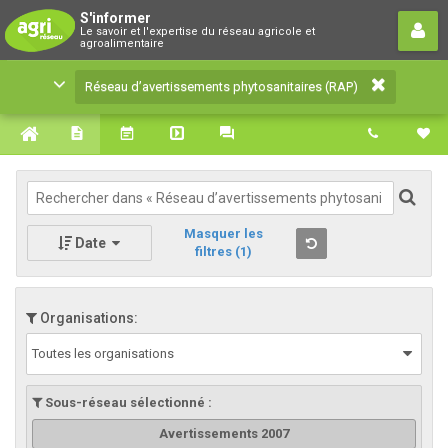
Réseau d’avertissements
S'informer
Le savoir et l'expertise du réseau agricole et
phytosanitaires (RAP)
agroalimentaire
Le savoir et l'expertise du réseau agricole et
Réseau d’avertissements phytosanitaires (RAP)
agroalimentaire
Masquer les
Date
filtres
(1)
Organisations:
Toutes les organisations
Sous-réseau sélectionné :
Avertissements 2007