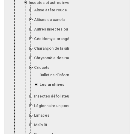
Insectes et autres invertébrés
Altise à tête rouge
Altises du canola
Autres insectes ou invertébrés
Cécidomyie orangée du blé
Charançon de la silique (canola)
Chrysomèle des racines du maïs
Criquets
Bulletins d’information
Les archives
Insectes défoliateurs (soya)
Légionnaire uniponctuée
Limaces
Maïs Bt