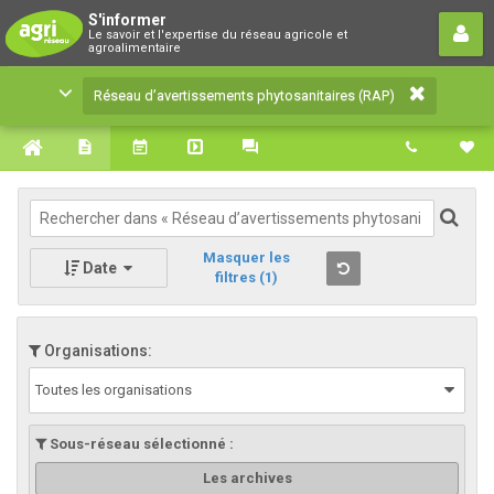
Réseau d’avertissements
S'informer
Le savoir et l'expertise du réseau agricole et
phytosanitaires (RAP)
agroalimentaire
Le savoir et l'expertise du réseau agricole et
Réseau d’avertissements phytosanitaires (RAP)
agroalimentaire
Masquer les
Date
filtres
(1)
Organisations:
Toutes les organisations
Sous-réseau sélectionné :
Les archives