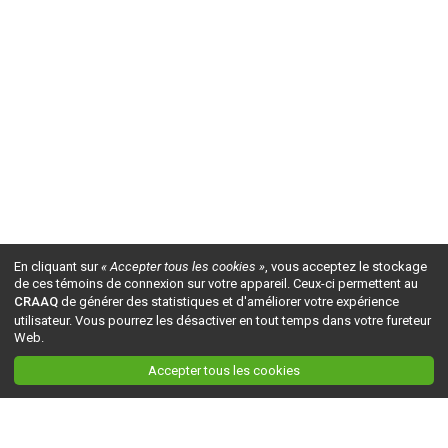
En cliquant sur
« Accepter tous les cookies »
, vous acceptez le stockage
de ces témoins de connexion sur votre appareil. Ceux-ci permettent au
CRAAQ
de générer des statistiques et d'améliorer votre expérience
utilisateur. Vous pourrez les désactiver en tout temps dans votre fureteur
Web.
Accepter tous les cookies
Ceci est la version du site en
développement
. Pour la version en
production
, visitez ce
lien
.