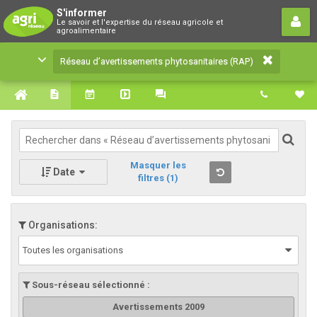
Réseau d’avertissements
S'informer
Le savoir et l'expertise du réseau agricole et
phytosanitaires (RAP)
agroalimentaire
Le savoir et l'expertise du réseau agricole et
Réseau d’avertissements phytosanitaires (RAP)
agroalimentaire
Masquer les
Date
filtres
(1)
Organisations:
Toutes les organisations
Sous-réseau sélectionné :
Avertissements 2009