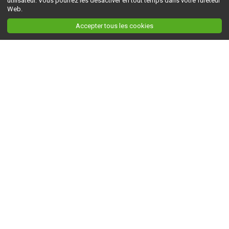
utilisateur. Vous pourrez les désactiver en tout temps dans votre fureteur
Web.
Accepter tous les cookies
Ceci est la version du site en
développement
. Pour la version en
production
, visitez ce
lien
.
AGRI-RÉSEAU
À propos d'Agri-Réseau
S'INFORMER
Politique éditoriale