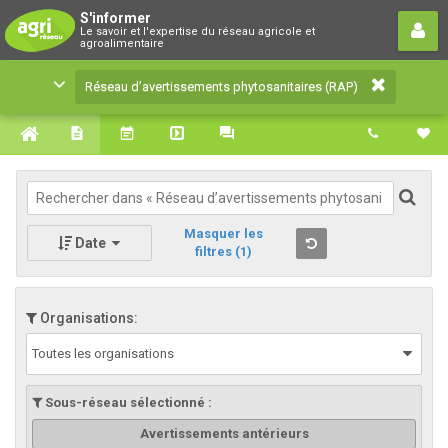
Réseau d’avertissements
S'informer
Le savoir et l'expertise du réseau agricole et
phytosanitaires (RAP)
agroalimentaire
Le savoir et l'expertise du réseau agricole et
Réseau d’avertissements phytosanitaires (RAP)
agroalimentaire
Masquer les
Date
filtres
(1)
Organisations:
Toutes les organisations
Sous-réseau sélectionné :
Avertissements antérieurs