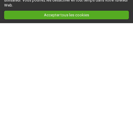
utilisateur. Vous pourrez les désactiver en tout temps dans votre fureteur
Web.
Accepter tous les cookies
Ceci est la version du site en
développement
. Pour la version en
production
, visitez ce
lien
.
AGRI-RÉSEAU
À propos d'Agri-Réseau
S'INFORMER
Politique éditoriale