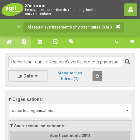
Réseau d’avertissements
S'informer
Le savoir et l'expertise du réseau agricole et
phytosanitaires (RAP)
agroalimentaire
Le savoir et l'expertise du réseau agricole et
Réseau d’avertissements phytosanitaires (RAP)
agroalimentaire
Masquer les
Date
filtres
(1)
Organisations:
Toutes les organisations
Sous-réseau sélectionné :
Avertissements 2018