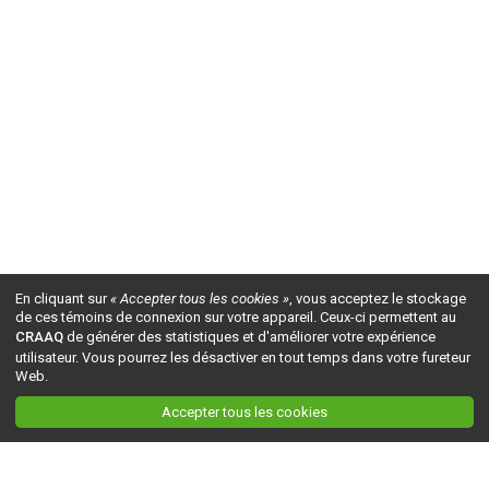
En cliquant sur
« Accepter tous les cookies »
, vous acceptez le stockage
de ces témoins de connexion sur votre appareil. Ceux-ci permettent au
CRAAQ
de générer des statistiques et d'améliorer votre expérience
utilisateur. Vous pourrez les désactiver en tout temps dans votre fureteur
Web.
Accepter tous les cookies
Ceci est la version du site en
développement
. Pour la version en
production
, visitez ce
lien
.