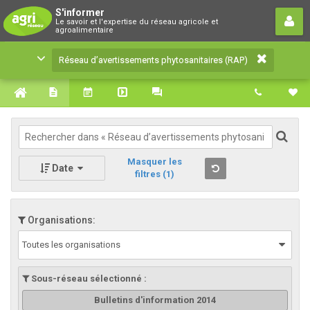
Réseau d’avertissements
S'informer
Le savoir et l'expertise du réseau agricole et
phytosanitaires (RAP)
agroalimentaire
Le savoir et l'expertise du réseau agricole et
Réseau d’avertissements phytosanitaires (RAP)
agroalimentaire
Masquer les
Date
filtres
(1)
Organisations:
Toutes les organisations
Sous-réseau sélectionné :
Bulletins d'information 2014