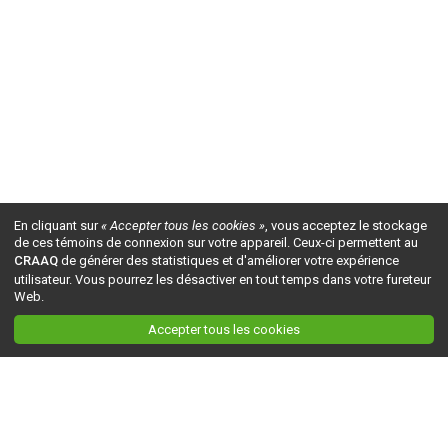
En cliquant sur
« Accepter tous les cookies »
, vous acceptez le stockage
de ces témoins de connexion sur votre appareil. Ceux-ci permettent au
CRAAQ
de générer des statistiques et d'améliorer votre expérience
utilisateur. Vous pourrez les désactiver en tout temps dans votre fureteur
Web.
Accepter tous les cookies
Ceci est la version du site en
développement
. Pour la version en
production
, visitez ce
lien
.