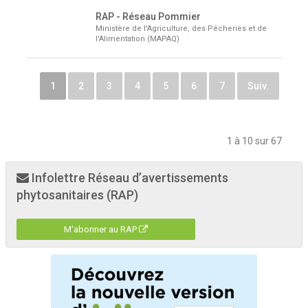
RAP - Réseau Pommier
Ministère de l'Agriculture, des Pêcheries et de
l'Alimentation (MAPAQ)
1
2
3
4
5
6
7
Suiv.
1 à 10 sur 67
Infolettre Réseau d’avertissements
phytosanitaires (RAP)
M'abonner au RAP