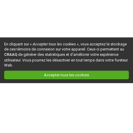
En cliquant sur
« Accepter tous les cookies »
, vous acceptez le stockage
de ces témoins de connexion sur votre appareil. Ceux-ci permettent au
CRAAQ
de générer des statistiques et d'améliorer votre expérience
utilisateur. Vous pourrez les désactiver en tout temps dans votre fureteur
Web.
Accepter tous les cookies
Ceci est la version du site en
développement
. Pour la version en
production
, visitez ce
lien
.