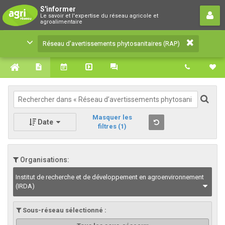
Réseau d’avertissements
S'informer
Le savoir et l'expertise du réseau agricole et
phytosanitaires (RAP)
agroalimentaire
Le savoir et l'expertise du réseau agricole et
Réseau d’avertissements phytosanitaires (RAP)
agroalimentaire
Masquer les
Date
filtres
(1)
Organisations:
Institut de recherche et de développement en agroenvironnement
(IRDA)
Sous-réseau sélectionné :