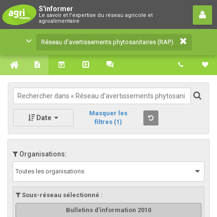
Réseau d’avertissements
S'informer
Le savoir et l'expertise du réseau agricole et
phytosanitaires (RAP)
agroalimentaire
Le savoir et l'expertise du réseau agricole et
Réseau d’avertissements phytosanitaires (RAP)
agroalimentaire
Masquer les
Date
filtres
(1)
Organisations:
Toutes les organisations
Sous-réseau sélectionné :
Bulletins d'information 2010