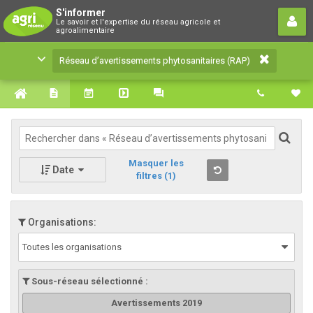
Réseau d’avertissements
S'informer
Le savoir et l'expertise du réseau agricole et
phytosanitaires (RAP)
agroalimentaire
Le savoir et l'expertise du réseau agricole et
Réseau d’avertissements phytosanitaires (RAP)
agroalimentaire
Masquer les
Date
filtres
(1)
Organisations:
Toutes les organisations
Sous-réseau sélectionné :
Avertissements 2019