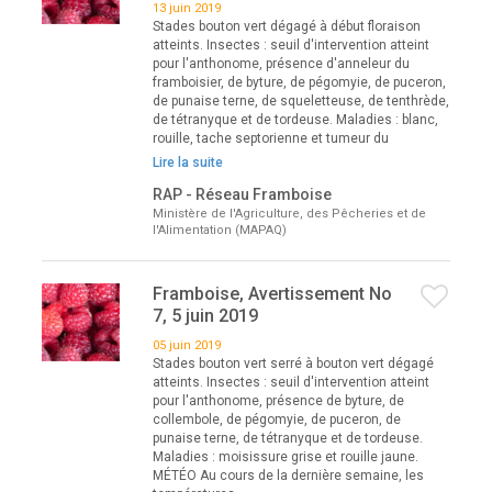
13 juin 2019
Stades bouton vert dégagé à début floraison
atteints. Insectes : seuil d'intervention atteint
pour l'anthonome, présence d'anneleur du
framboisier, de byture, de pégomyie, de puceron,
de punaise terne, de squeletteuse, de tenthrède,
de tétranyque et de tordeuse. Maladies : blanc,
rouille, tache septorienne et tumeur du
Lire la suite
RAP - Réseau Framboise
Ministère de l'Agriculture, des Pêcheries et de
l'Alimentation (MAPAQ)
Framboise, Avertissement No
7, 5 juin 2019
05 juin 2019
Stades bouton vert serré à bouton vert dégagé
atteints. Insectes : seuil d'intervention atteint
pour l'anthonome, présence de byture, de
collembole, de pégomyie, de puceron, de
punaise terne, de tétranyque et de tordeuse.
Maladies : moisissure grise et rouille jaune.
MÉTÉO Au cours de la dernière semaine, les