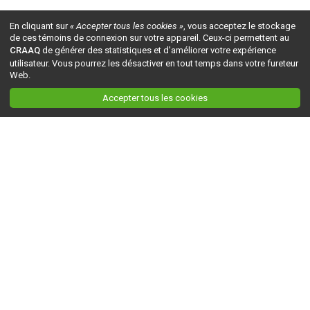
En cliquant sur
« Accepter tous les cookies »
, vous acceptez le stockage
de ces témoins de connexion sur votre appareil. Ceux-ci permettent au
CRAAQ
de générer des statistiques et d'améliorer votre expérience
utilisateur. Vous pourrez les désactiver en tout temps dans votre fureteur
Web.
Accepter tous les cookies
Ceci est la version du site en
développement
. Pour la version en
production
, visitez ce
lien
.